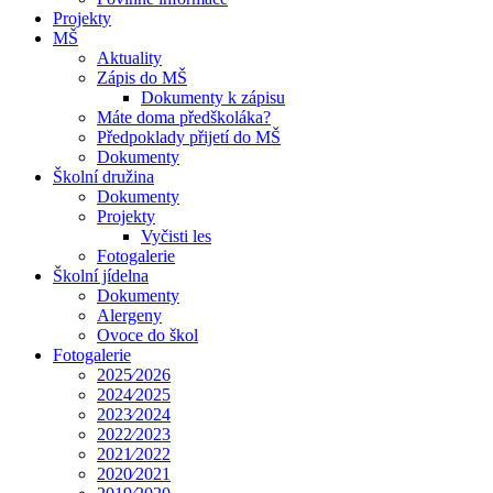
Projekty
MŠ
Aktuality
Zápis do MŠ
Dokumenty k zápisu
Máte doma předškoláka?
Předpoklady přijetí do MŠ
Dokumenty
Školní družina
Dokumenty
Projekty
Vyčisti les
Fotogalerie
Školní jídelna
Dokumenty
Alergeny
Ovoce do škol
Fotogalerie
2025⁄2026
2024⁄2025
2023⁄2024
2022⁄2023
2021⁄2022
2020⁄2021