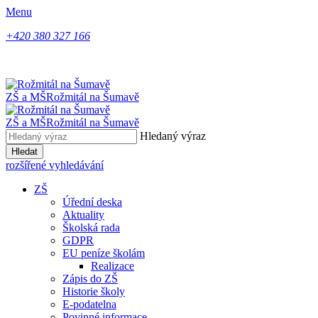
Menu
+420 380 327 166
ZŠ a MŠ
Rožmitál na Šumavě
ZŠ a MŠ
Rožmitál na Šumavě
Hledaný výraz
Hledat
rozšířené vyhledávání
ZŠ
Úřední deska
Aktuality
Školská rada
GDPR
EU peníze školám
Realizace
Zápis do ZŠ
Historie školy
E-podatelna
Povinné informace