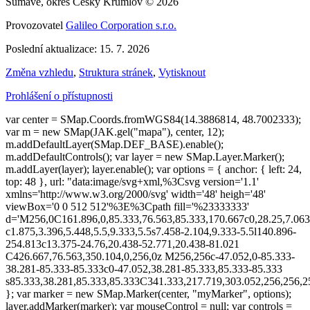
Šumavě, okres Český Krumlov © 2026
Provozovatel
Galileo Corporation s.r.o.
Poslední aktualizace: 15. 7. 2026
Změna vzhledu
,
Struktura stránek
,
Vytisknout
Prohlášení o přístupnosti
var center = SMap.Coords.fromWGS84(14.3886814, 48.7002333);
var m = new SMap(JAK.gel("mapa"), center, 12);
m.addDefaultLayer(SMap.DEF_BASE).enable();
m.addDefaultControls(); var layer = new SMap.Layer.Marker();
m.addLayer(layer); layer.enable(); var options = { anchor: { left: 24,
top: 48 }, url: "data:image/svg+xml,%3Csvg version='1.1'
xmlns='http://www.w3.org/2000/svg' width='48' heigh='48'
viewBox='0 0 512 512'%3E%3Cpath fill='%23333333'
d='M256,0C161.896,0,85.333,76.563,85.333,170.667c0,28.25,7.063
c1.875,3.396,5.448,5.5,9.333,5.5s7.458-2.104,9.333-5.5l140.896-
254.813c13.375-24.76,20.438-52.771,20.438-81.021
C426.667,76.563,350.104,0,256,0z M256,256c-47.052,0-85.333-
38.281-85.333-85.333c0-47.052,38.281-85.333,85.333-85.333
s85.333,38.281,85.333,85.333C341.333,217.719,303.052,256,256
}; var marker = new SMap.Marker(center, "myMarker", options);
layer.addMarker(marker); var mouseControl = null; var controls =