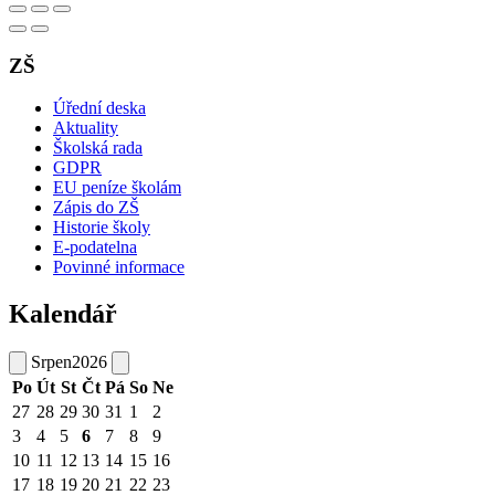
ZŠ
Úřední deska
Aktuality
Školská rada
GDPR
EU peníze školám
Zápis do ZŠ
Historie školy
E-podatelna
Povinné informace
Kalendář
Srpen
2026
Po
Út
St
Čt
Pá
So
Ne
27
28
29
30
31
1
2
3
4
5
6
7
8
9
10
11
12
13
14
15
16
17
18
19
20
21
22
23