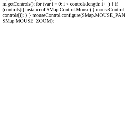
m.getControls(); for (var i = 0; i < controls.length; i++) { if
(controls[i] instanceof SMap.Control.Mouse) { mouseControl =
controls[i]; } } mouseControl.configure(SMap.MOUSE_PAN |
SMap.MOUSE_ZOOM);