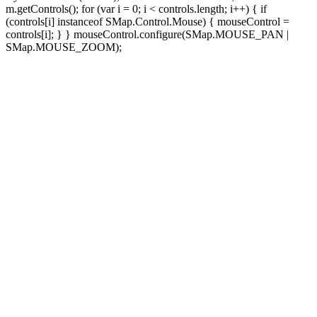
m.getControls(); for (var i = 0; i < controls.length; i++) { if
(controls[i] instanceof SMap.Control.Mouse) { mouseControl =
controls[i]; } } mouseControl.configure(SMap.MOUSE_PAN |
SMap.MOUSE_ZOOM);