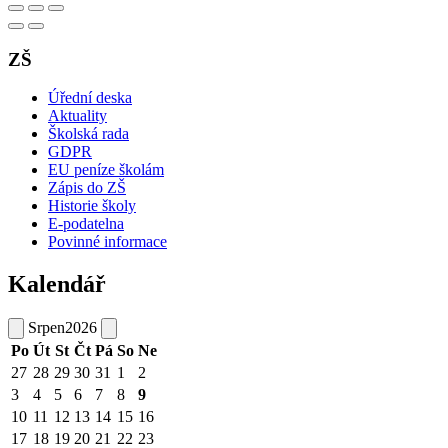
ZŠ
Úřední deska
Aktuality
Školská rada
GDPR
EU peníze školám
Zápis do ZŠ
Historie školy
E-podatelna
Povinné informace
Kalendář
Srpen
2026
Po
Út
St
Čt
Pá
So
Ne
27
28
29
30
31
1
2
3
4
5
6
7
8
9
10
11
12
13
14
15
16
17
18
19
20
21
22
23