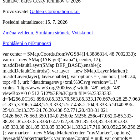
Šumavě, okres Český Krumlov © 2026
Provozovatel
Galileo Corporation s.r.o.
Poslední aktualizace: 15. 7. 2026
Změna vzhledu
,
Struktura stránek
,
Vytisknout
Prohlášení o přístupnosti
var center = SMap.Coords.fromWGS84(14.3886814, 48.7002333);
var m = new SMap(JAK.gel("mapa"), center, 12);
m.addDefaultLayer(SMap.DEF_BASE).enable();
m.addDefaultControls(); var layer = new SMap.Layer.Marker();
m.addLayer(layer); layer.enable(); var options = { anchor: { left: 24,
top: 48 }, url: "data:image/svg+xml,%3Csvg version='1.1'
xmlns='http://www.w3.org/2000/svg' width='48' heigh='48'
viewBox='0 0 512 512'%3E%3Cpath fill='%23333333'
d='M256,0C161.896,0,85.333,76.563,85.333,170.667c0,28.25,7.063
c1.875,3.396,5.448,5.5,9.333,5.5s7.458-2.104,9.333-5.5l140.896-
254.813c13.375-24.76,20.438-52.771,20.438-81.021
C426.667,76.563,350.104,0,256,0z M256,256c-47.052,0-85.333-
38.281-85.333-85.333c0-47.052,38.281-85.333,85.333-85.333
s85.333,38.281,85.333,85.333C341.333,217.719,303.052,256,256
}; var marker = new SMap.Marker(center, "myMarker", options);
layer.addMarker(marker); var mouseControl = null; var controls =