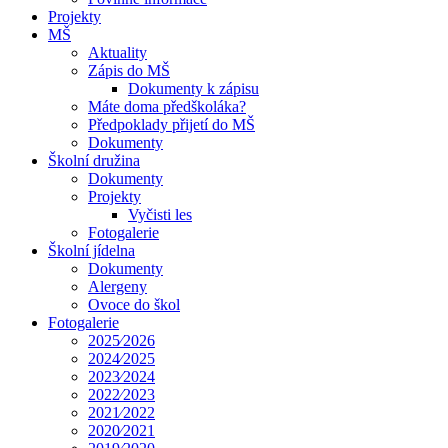
Projekty
MŠ
Aktuality
Zápis do MŠ
Dokumenty k zápisu
Máte doma předškoláka?
Předpoklady přijetí do MŠ
Dokumenty
Školní družina
Dokumenty
Projekty
Vyčisti les
Fotogalerie
Školní jídelna
Dokumenty
Alergeny
Ovoce do škol
Fotogalerie
2025⁄2026
2024⁄2025
2023⁄2024
2022⁄2023
2021⁄2022
2020⁄2021