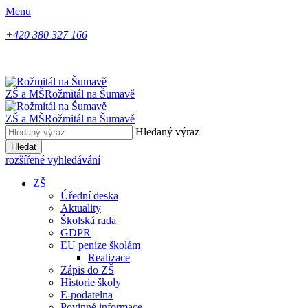
Menu
+420 380 327 166
ZŠ a MŠ
Rožmitál na Šumavě
ZŠ a MŠ
Rožmitál na Šumavě
Hledaný výraz
Hledat
rozšířené vyhledávání
ZŠ
Úřední deska
Aktuality
Školská rada
GDPR
EU peníze školám
Realizace
Zápis do ZŠ
Historie školy
E-podatelna
Povinné informace