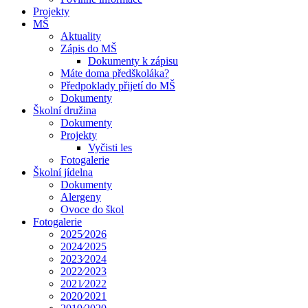
Projekty
MŠ
Aktuality
Zápis do MŠ
Dokumenty k zápisu
Máte doma předškoláka?
Předpoklady přijetí do MŠ
Dokumenty
Školní družina
Dokumenty
Projekty
Vyčisti les
Fotogalerie
Školní jídelna
Dokumenty
Alergeny
Ovoce do škol
Fotogalerie
2025⁄2026
2024⁄2025
2023⁄2024
2022⁄2023
2021⁄2022
2020⁄2021