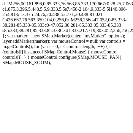
d='M256,0C161.896,0,85.333,76.563,85.333,170.667c0,28.25,7.063
c1.875,3.396,5.448,5.5,9.333,5.5s7.458-2.104,9.333-5.5l140.896-
254.813c13.375-24.76,20.438-52.771,20.438-81.021
C426.667,76.563,350.104,0,256,0z M256,256c-47.052,0-85.333-
38.281-85.333-85.333c0-47.052,38.281-85.333,85.333-85.333
s85.333,38.281,85.333,85.333C341.333,217.719,303.052,256,256
}; var marker = new SMap.Marker(center, "myMarker", options);
layer.addMarker(marker); var mouseControl = null; var controls =
m.getControls(); for (var i = 0; i < controls.length; i++) { if
(controls[i] instanceof SMap.Control.Mouse) { mouseControl =
controls[i]; } } mouseControl.configure(SMap.MOUSE_PAN |
SMap.MOUSE_ZOOM);