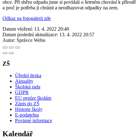
obce. Při sběru odpadu jsme si povídali o šetrném chování k přírodě
a proč je potřeba ji chránit a neodhazovat odpadky na zem.
Odkaz na fotogalerii zde
Datum vložení:
13. 4. 2022 20:40
Datum poslední aktualizace:
13. 4. 2022 20:57
Autor:
Správce Webu
ZŠ
Úřední deska
Aktuality
Školská rada
GDPR
EU peníze školám
Zápis do ZŠ
Historie školy
E-podatelna
Povinné informace
Kalendář