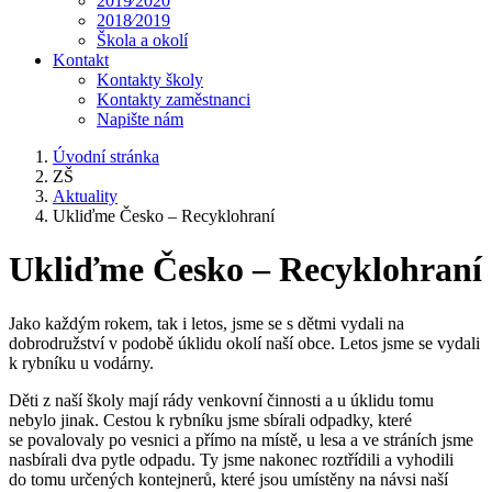
2019⁄2020
2018⁄2019
Škola a okolí
Kontakt
Kontakty školy
Kontakty zaměstnanci
Napište nám
Úvodní stránka
ZŠ
Aktuality
Ukliďme Česko – Recyklohraní
Ukliďme Česko – Recyklohraní
Jako každým rokem, tak i letos, jsme se s dětmi vydali na
dobrodružství v podobě úklidu okolí naší obce. Letos jsme se vydali
k rybníku u vodárny.
Děti z naší školy mají rády venkovní činnosti a u úklidu tomu
nebylo jinak. Cestou k rybníku jsme sbírali odpadky, které
se povalovaly po vesnici a přímo na místě, u lesa a ve stráních jsme
nasbírali dva pytle odpadu. Ty jsme nakonec roztřídili a vyhodili
do tomu určených kontejnerů, které jsou umístěny na návsi naší