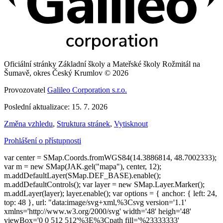
Oficiální stránky Základní školy a Mateřské školy Rožmitál na
Šumavě, okres Český Krumlov © 2026
Provozovatel
Galileo Corporation s.r.o.
Poslední aktualizace: 15. 7. 2026
Změna vzhledu
,
Struktura stránek
,
Vytisknout
Prohlášení o přístupnosti
var center = SMap.Coords.fromWGS84(14.3886814, 48.7002333);
var m = new SMap(JAK.gel("mapa"), center, 12);
m.addDefaultLayer(SMap.DEF_BASE).enable();
m.addDefaultControls(); var layer = new SMap.Layer.Marker();
m.addLayer(layer); layer.enable(); var options = { anchor: { left: 24,
top: 48 }, url: "data:image/svg+xml,%3Csvg version='1.1'
xmlns='http://www.w3.org/2000/svg' width='48' heigh='48'
viewBox='0 0 512 512'%3E%3Cpath fill='%23333333'