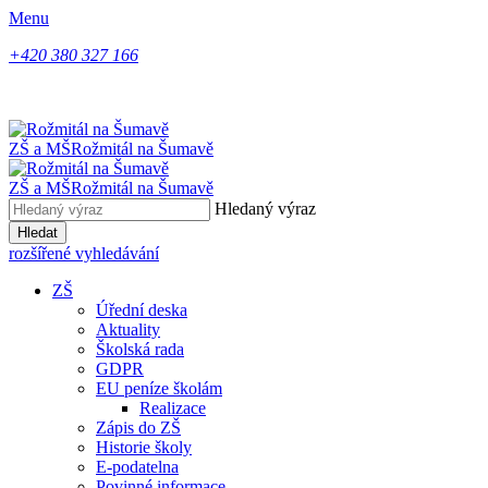
Menu
+420 380 327 166
ZŠ a MŠ
Rožmitál na Šumavě
ZŠ a MŠ
Rožmitál na Šumavě
Hledaný výraz
Hledat
rozšířené vyhledávání
ZŠ
Úřední deska
Aktuality
Školská rada
GDPR
EU peníze školám
Realizace
Zápis do ZŠ
Historie školy
E-podatelna
Povinné informace