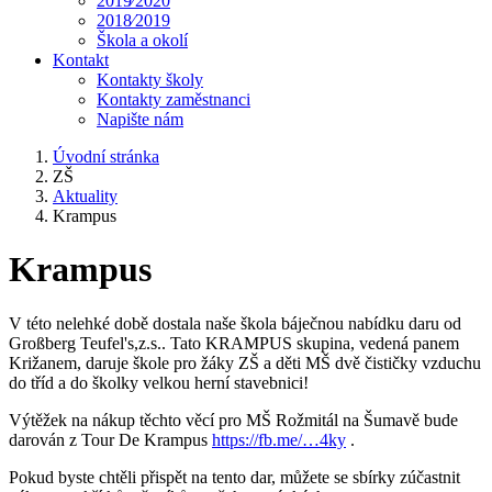
2019⁄2020
2018⁄2019
Škola a okolí
Kontakt
Kontakty školy
Kontakty zaměstnanci
Napište nám
Úvodní stránka
ZŠ
Aktuality
Krampus
Krampus
V této nelehké době dostala naše škola báječnou nabídku daru od
Großberg Teufel's,z.s.. Tato KRAMPUS skupina, vedená panem
Križanem, daruje škole pro žáky ZŠ a děti MŠ dvě čističky vzduchu
do tříd a do školky velkou herní stavebnici!
Výtěžek na nákup těchto věcí pro MŠ Rožmitál na Šumavě bude
darován z Tour De Krampus
https://fb.me/…4ky
.
Pokud byste chtěli přispět na tento dar, můžete se sbírky zúčastnit