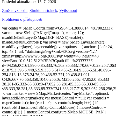
Poslední aktualizace: 15. 7. 2026
Změna vzhledu
,
Struktura stránek
,
Vytisknout
Prohlášení o přístupnosti
var center = SMap.Coords.fromWGS84(14.3886814, 48.7002333);
var m = new SMap(JAK.gel("mapa"), center, 12);
m.addDefaultLayer(SMap.DEF_BASE).enable();
m.addDefaultControls(); var layer = new SMap.Layer.Marker();
m.addLayer(layer); layer.enable(); var options = { anchor: { left: 24,
top: 48 }, url: "data:image/svg+xml,%3Csvg version='1.1'
xmlns='http://www.w3.org/2000/svg' width='48' heigh='48'
viewBox='0 0 512 512'%3E%3Cpath fill='%23333333'
d='M256,0C161.896,0,85.333,76.563,85.333,170.667c0,28.25,7.063
c1.875,3.396,5.448,5.5,9.333,5.5s7.458-2.104,9.333-5.5l140.896-
254.813c13.375-24.76,20.438-52.771,20.438-81.021
C426.667,76.563,350.104,0,256,0z M256,256c-47.052,0-85.333-
38.281-85.333-85.333c0-47.052,38.281-85.333,85.333-85.333
s85.333,38.281,85.333,85.333C341.333,217.719,303.052,256,256
}; var marker = new SMap.Marker(center, "myMarker", options);
layer.addMarker(marker); var mouseControl = null; var controls =
m.getControls(); for (var i = 0; i < controls.length; i++) { if
(controls[i] instanceof SMap.Control.Mouse) { mouseControl =
controls[i]; } } mouseControl.configure(SMap.MOUSE_PAN |