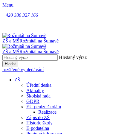
Menu
+420 380 327 166
ZŠ a MŠ
Rožmitál na Šumavě
ZŠ a MŠ
Rožmitál na Šumavě
Hledaný výraz
Hledat
rozšířené vyhledávání
ZŠ
Úřední deska
Aktuality
Školská rada
GDPR
EU peníze školám
Realizace
Zápis do ZŠ
Historie školy
E-podatelna
Povinné informace