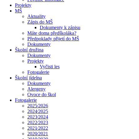
Projekty
MŠ
Aktuality
Zápis do MŠ
Dokumenty k zápisu
Máte doma předškoláka?
Předpoklady přijetí do MŠ
Dokumenty
Školní družina
Dokumenty
Projekty
Vyčisti les
Fotogalerie
Školní jídelna
Dokumenty
Alergeny
Ovoce do škol
Fotogalerie
2025⁄2026
2024⁄2025
2023⁄2024
2022⁄2023
2021⁄2022
2020⁄2021