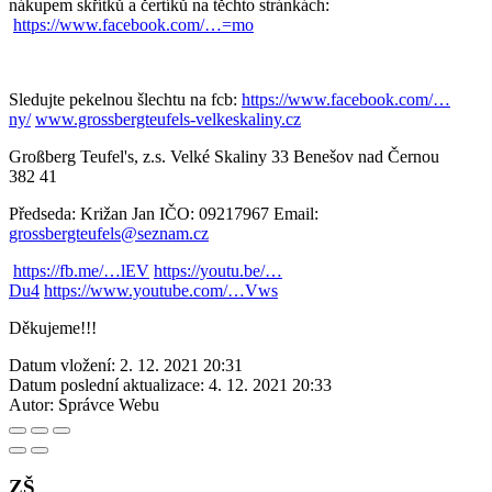
nákupem skřítků a čertíků na těchto stránkách:
https://www.facebook.com/…=mo
Sledujte pekelnou šlechtu na fcb:
https://www.facebook.com/…
ny/
www.grossbergteufels-velkeskaliny.cz
Großberg Teufel's, z.s. Velké Skaliny 33 Benešov nad Černou
382 41
Předseda: Križan Jan IČO: 09217967 Email:
grossbergteufels@seznam.cz
https://fb.me/…lEV
https://youtu.be/…
Du4
https://www.youtube.com/…Vws
Děkujeme!!!
Datum vložení:
2. 12. 2021 20:31
Datum poslední aktualizace:
4. 12. 2021 20:33
Autor:
Správce Webu
ZŠ