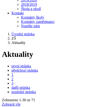
2019⁄2020
2018⁄2019
Škola a okolí
Kontakt
Kontakty školy
Kontakty zaměstnanci
Napište nám
Úvodní stránka
ZŠ
Aktuality
Aktuality
první stránka
předchozí stránka
1
2
3
další stránka
poslední stránka
Zobrazeno
1
-
30
ze 71
Zobrazit vše