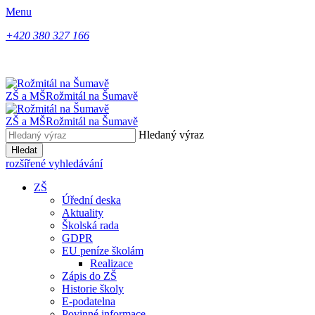
Menu
+420 380 327 166
ZŠ a MŠ
Rožmitál na Šumavě
ZŠ a MŠ
Rožmitál na Šumavě
Hledaný výraz
Hledat
rozšířené vyhledávání
ZŠ
Úřední deska
Aktuality
Školská rada
GDPR
EU peníze školám
Realizace
Zápis do ZŠ
Historie školy
E-podatelna
Povinné informace