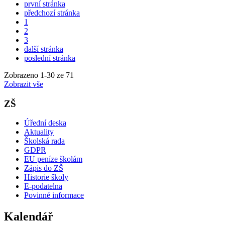
první stránka
předchozí stránka
1
2
3
další stránka
poslední stránka
Zobrazeno
1
-
30
ze 71
Zobrazit vše
ZŠ
Úřední deska
Aktuality
Školská rada
GDPR
EU peníze školám
Zápis do ZŠ
Historie školy
E-podatelna
Povinné informace
Kalendář