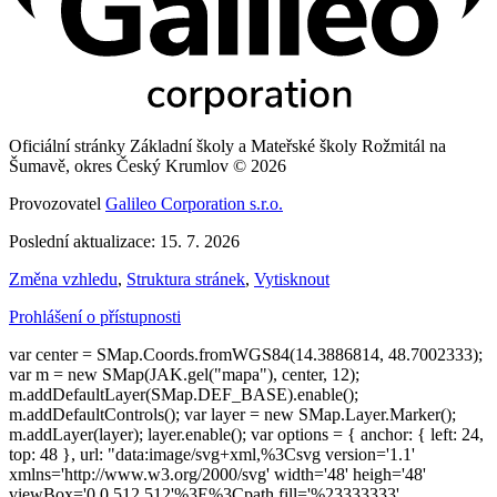
Oficiální stránky Základní školy a Mateřské školy Rožmitál na
Šumavě, okres Český Krumlov © 2026
Provozovatel
Galileo Corporation s.r.o.
Poslední aktualizace: 15. 7. 2026
Změna vzhledu
,
Struktura stránek
,
Vytisknout
Prohlášení o přístupnosti
var center = SMap.Coords.fromWGS84(14.3886814, 48.7002333);
var m = new SMap(JAK.gel("mapa"), center, 12);
m.addDefaultLayer(SMap.DEF_BASE).enable();
m.addDefaultControls(); var layer = new SMap.Layer.Marker();
m.addLayer(layer); layer.enable(); var options = { anchor: { left: 24,
top: 48 }, url: "data:image/svg+xml,%3Csvg version='1.1'
xmlns='http://www.w3.org/2000/svg' width='48' heigh='48'
viewBox='0 0 512 512'%3E%3Cpath fill='%23333333'