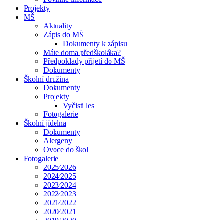
Projekty
MŠ
Aktuality
Zápis do MŠ
Dokumenty k zápisu
Máte doma předškoláka?
Předpoklady přijetí do MŠ
Dokumenty
Školní družina
Dokumenty
Projekty
Vyčisti les
Fotogalerie
Školní jídelna
Dokumenty
Alergeny
Ovoce do škol
Fotogalerie
2025⁄2026
2024⁄2025
2023⁄2024
2022⁄2023
2021⁄2022
2020⁄2021