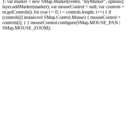
}; var marker = new SMap.Marker(center, "myMarker", options);
layer.addMarker(marker); var mouseControl = null; var controls =
m.getControls(); for (var i = 0; i < controls.length; i++) { if
(controls[i] instanceof SMap.Control.Mouse) { mouseControl =
controls[i]; } } mouseControl.configure(SMap.MOUSE_PAN |
SMap.MOUSE_ZOOM);