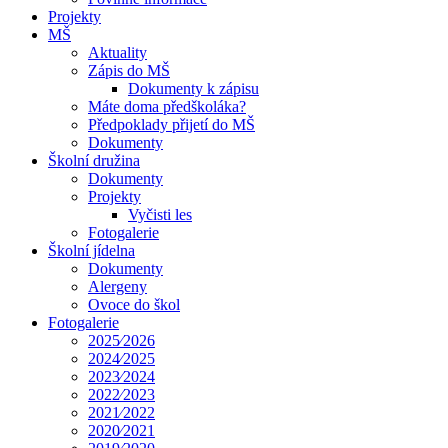
Projekty
MŠ
Aktuality
Zápis do MŠ
Dokumenty k zápisu
Máte doma předškoláka?
Předpoklady přijetí do MŠ
Dokumenty
Školní družina
Dokumenty
Projekty
Vyčisti les
Fotogalerie
Školní jídelna
Dokumenty
Alergeny
Ovoce do škol
Fotogalerie
2025⁄2026
2024⁄2025
2023⁄2024
2022⁄2023
2021⁄2022
2020⁄2021