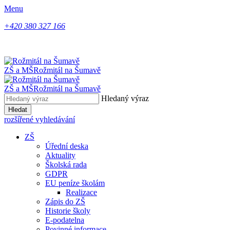
Menu
+420 380 327 166
ZŠ a MŠ
Rožmitál na Šumavě
ZŠ a MŠ
Rožmitál na Šumavě
Hledaný výraz
Hledat
rozšířené vyhledávání
ZŠ
Úřední deska
Aktuality
Školská rada
GDPR
EU peníze školám
Realizace
Zápis do ZŠ
Historie školy
E-podatelna
Povinné informace