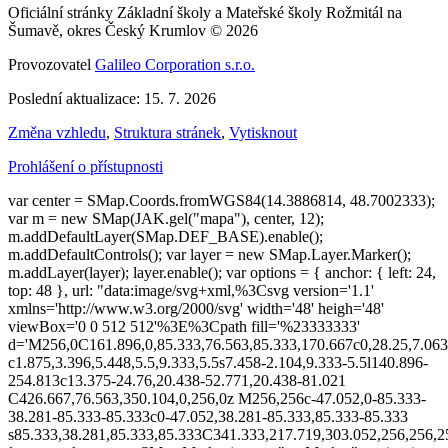
Oficiální stránky Základní školy a Mateřské školy Rožmitál na
Šumavě, okres Český Krumlov © 2026
Provozovatel
Galileo Corporation s.r.o.
Poslední aktualizace: 15. 7. 2026
Změna vzhledu
,
Struktura stránek
,
Vytisknout
Prohlášení o přístupnosti
var center = SMap.Coords.fromWGS84(14.3886814, 48.7002333);
var m = new SMap(JAK.gel("mapa"), center, 12);
m.addDefaultLayer(SMap.DEF_BASE).enable();
m.addDefaultControls(); var layer = new SMap.Layer.Marker();
m.addLayer(layer); layer.enable(); var options = { anchor: { left: 24,
top: 48 }, url: "data:image/svg+xml,%3Csvg version='1.1'
xmlns='http://www.w3.org/2000/svg' width='48' heigh='48'
viewBox='0 0 512 512'%3E%3Cpath fill='%23333333'
d='M256,0C161.896,0,85.333,76.563,85.333,170.667c0,28.25,7.063
c1.875,3.396,5.448,5.5,9.333,5.5s7.458-2.104,9.333-5.5l140.896-
254.813c13.375-24.76,20.438-52.771,20.438-81.021
C426.667,76.563,350.104,0,256,0z M256,256c-47.052,0-85.333-
38.281-85.333-85.333c0-47.052,38.281-85.333,85.333-85.333
s85.333,38.281,85.333,85.333C341.333,217.719,303.052,256,256