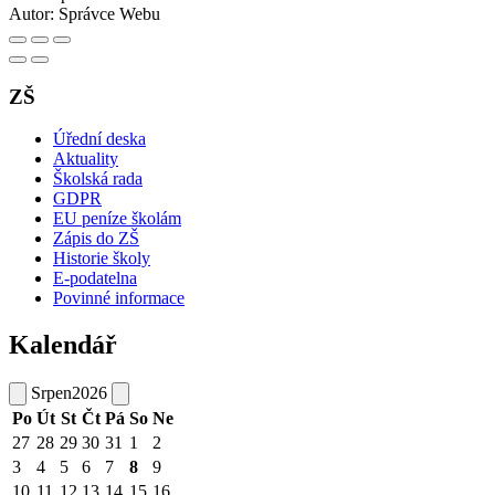
Autor:
Správce Webu
ZŠ
Úřední deska
Aktuality
Školská rada
GDPR
EU peníze školám
Zápis do ZŠ
Historie školy
E-podatelna
Povinné informace
Kalendář
Srpen
2026
Po
Út
St
Čt
Pá
So
Ne
27
28
29
30
31
1
2
3
4
5
6
7
8
9
10
11
12
13
14
15
16