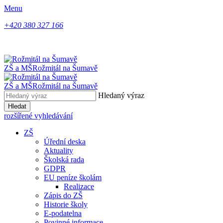
Menu
+420 380 327 166
ZŠ a MŠ
Rožmitál na Šumavě
ZŠ a MŠ
Rožmitál na Šumavě
Hledaný výraz
Hledat
rozšířené vyhledávání
ZŠ
Úřední deska
Aktuality
Školská rada
GDPR
EU peníze školám
Realizace
Zápis do ZŠ
Historie školy
E-podatelna
Povinné informace