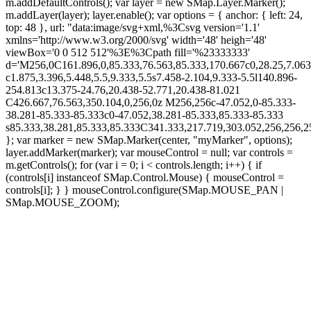
m.addDefaultControls(); var layer = new SMap.Layer.Marker();
m.addLayer(layer); layer.enable(); var options = { anchor: { left: 24,
top: 48 }, url: "data:image/svg+xml,%3Csvg version='1.1'
xmlns='http://www.w3.org/2000/svg' width='48' heigh='48'
viewBox='0 0 512 512'%3E%3Cpath fill='%23333333'
d='M256,0C161.896,0,85.333,76.563,85.333,170.667c0,28.25,7.063
c1.875,3.396,5.448,5.5,9.333,5.5s7.458-2.104,9.333-5.5l140.896-
254.813c13.375-24.76,20.438-52.771,20.438-81.021
C426.667,76.563,350.104,0,256,0z M256,256c-47.052,0-85.333-
38.281-85.333-85.333c0-47.052,38.281-85.333,85.333-85.333
s85.333,38.281,85.333,85.333C341.333,217.719,303.052,256,256
}; var marker = new SMap.Marker(center, "myMarker", options);
layer.addMarker(marker); var mouseControl = null; var controls =
m.getControls(); for (var i = 0; i < controls.length; i++) { if
(controls[i] instanceof SMap.Control.Mouse) { mouseControl =
controls[i]; } } mouseControl.configure(SMap.MOUSE_PAN |
SMap.MOUSE_ZOOM);