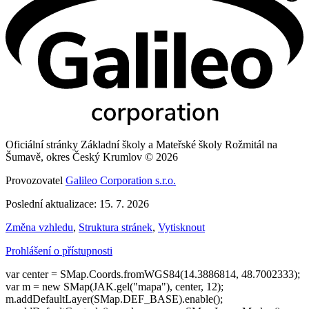
Oficiální stránky Základní školy a Mateřské školy Rožmitál na
Šumavě, okres Český Krumlov © 2026
Provozovatel
Galileo Corporation s.r.o.
Poslední aktualizace: 15. 7. 2026
Změna vzhledu
,
Struktura stránek
,
Vytisknout
Prohlášení o přístupnosti
var center = SMap.Coords.fromWGS84(14.3886814, 48.7002333);
var m = new SMap(JAK.gel("mapa"), center, 12);
m.addDefaultLayer(SMap.DEF_BASE).enable();