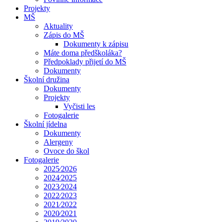
Projekty
MŠ
Aktuality
Zápis do MŠ
Dokumenty k zápisu
Máte doma předškoláka?
Předpoklady přijetí do MŠ
Dokumenty
Školní družina
Dokumenty
Projekty
Vyčisti les
Fotogalerie
Školní jídelna
Dokumenty
Alergeny
Ovoce do škol
Fotogalerie
2025⁄2026
2024⁄2025
2023⁄2024
2022⁄2023
2021⁄2022
2020⁄2021