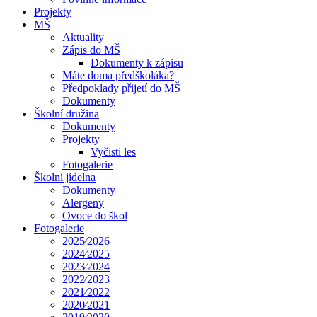
Projekty
MŠ
Aktuality
Zápis do MŠ
Dokumenty k zápisu
Máte doma předškoláka?
Předpoklady přijetí do MŠ
Dokumenty
Školní družina
Dokumenty
Projekty
Vyčisti les
Fotogalerie
Školní jídelna
Dokumenty
Alergeny
Ovoce do škol
Fotogalerie
2025⁄2026
2024⁄2025
2023⁄2024
2022⁄2023
2021⁄2022
2020⁄2021