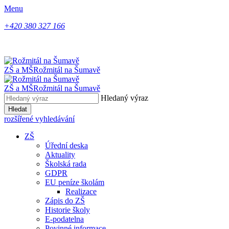
Menu
+420 380 327 166
ZŠ a MŠ
Rožmitál na Šumavě
ZŠ a MŠ
Rožmitál na Šumavě
Hledaný výraz
Hledat
rozšířené vyhledávání
ZŠ
Úřední deska
Aktuality
Školská rada
GDPR
EU peníze školám
Realizace
Zápis do ZŠ
Historie školy
E-podatelna
Povinné informace