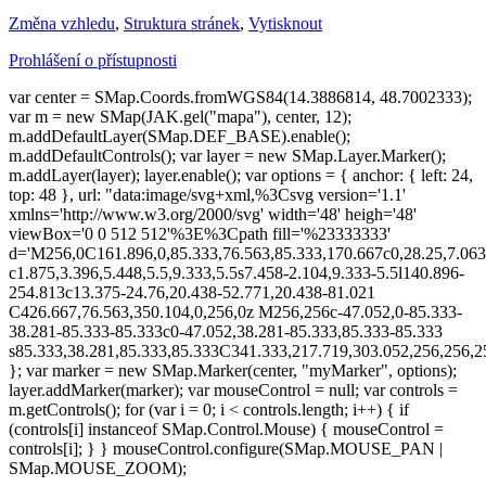
Změna vzhledu
,
Struktura stránek
,
Vytisknout
Prohlášení o přístupnosti
var center = SMap.Coords.fromWGS84(14.3886814, 48.7002333);
var m = new SMap(JAK.gel("mapa"), center, 12);
m.addDefaultLayer(SMap.DEF_BASE).enable();
m.addDefaultControls(); var layer = new SMap.Layer.Marker();
m.addLayer(layer); layer.enable(); var options = { anchor: { left: 24,
top: 48 }, url: "data:image/svg+xml,%3Csvg version='1.1'
xmlns='http://www.w3.org/2000/svg' width='48' heigh='48'
viewBox='0 0 512 512'%3E%3Cpath fill='%23333333'
d='M256,0C161.896,0,85.333,76.563,85.333,170.667c0,28.25,7.063
c1.875,3.396,5.448,5.5,9.333,5.5s7.458-2.104,9.333-5.5l140.896-
254.813c13.375-24.76,20.438-52.771,20.438-81.021
C426.667,76.563,350.104,0,256,0z M256,256c-47.052,0-85.333-
38.281-85.333-85.333c0-47.052,38.281-85.333,85.333-85.333
s85.333,38.281,85.333,85.333C341.333,217.719,303.052,256,256
}; var marker = new SMap.Marker(center, "myMarker", options);
layer.addMarker(marker); var mouseControl = null; var controls =
m.getControls(); for (var i = 0; i < controls.length; i++) { if
(controls[i] instanceof SMap.Control.Mouse) { mouseControl =
controls[i]; } } mouseControl.configure(SMap.MOUSE_PAN |
SMap.MOUSE_ZOOM);