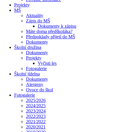
Projekty
MŠ
Aktuality
Zápis do MŠ
Dokumenty k zápisu
Máte doma předškoláka?
Předpoklady přijetí do MŠ
Dokumenty
Školní družina
Dokumenty
Projekty
Vyčisti les
Fotogalerie
Školní jídelna
Dokumenty
Alergeny
Ovoce do škol
Fotogalerie
2025⁄2026
2024⁄2025
2023⁄2024
2022⁄2023
2021⁄2022
2020⁄2021