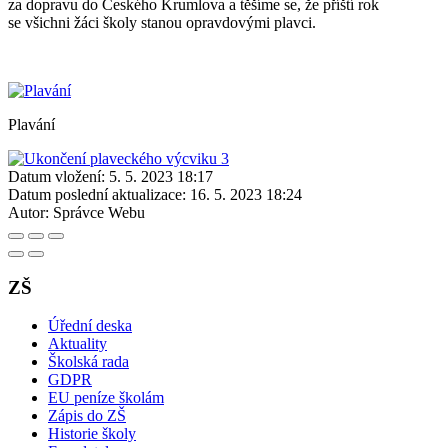
za dopravu do Českého Krumlova a těšíme se, že příští rok
se všichni žáci školy stanou opravdovými plavci.
Plavání
Datum vložení:
5. 5. 2023 18:17
Datum poslední aktualizace:
16. 5. 2023 18:24
Autor:
Správce Webu
ZŠ
Úřední deska
Aktuality
Školská rada
GDPR
EU peníze školám
Zápis do ZŠ
Historie školy