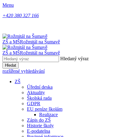
Menu
+420 380 327 166
ZŠ a MŠ
Rožmitál na Šumavě
ZŠ a MŠ
Rožmitál na Šumavě
Hledaný výraz
Hledat
rozšířené vyhledávání
ZŠ
Úřední deska
Aktuality
Školská rada
GDPR
EU peníze školám
Realizace
Zápis do ZŠ
Historie školy
E-podatelna
Povinné informace