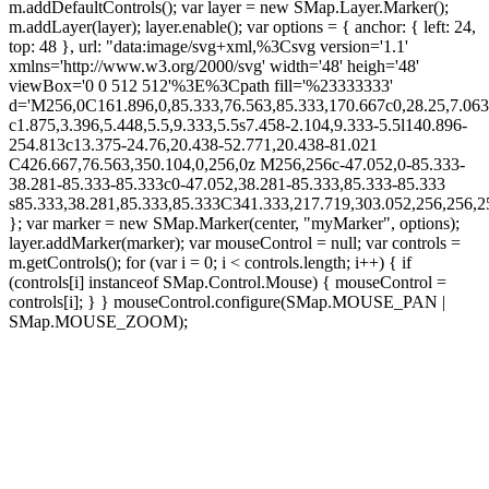
m.addDefaultControls(); var layer = new SMap.Layer.Marker();
m.addLayer(layer); layer.enable(); var options = { anchor: { left: 24,
top: 48 }, url: "data:image/svg+xml,%3Csvg version='1.1'
xmlns='http://www.w3.org/2000/svg' width='48' heigh='48'
viewBox='0 0 512 512'%3E%3Cpath fill='%23333333'
d='M256,0C161.896,0,85.333,76.563,85.333,170.667c0,28.25,7.063
c1.875,3.396,5.448,5.5,9.333,5.5s7.458-2.104,9.333-5.5l140.896-
254.813c13.375-24.76,20.438-52.771,20.438-81.021
C426.667,76.563,350.104,0,256,0z M256,256c-47.052,0-85.333-
38.281-85.333-85.333c0-47.052,38.281-85.333,85.333-85.333
s85.333,38.281,85.333,85.333C341.333,217.719,303.052,256,256
}; var marker = new SMap.Marker(center, "myMarker", options);
layer.addMarker(marker); var mouseControl = null; var controls =
m.getControls(); for (var i = 0; i < controls.length; i++) { if
(controls[i] instanceof SMap.Control.Mouse) { mouseControl =
controls[i]; } } mouseControl.configure(SMap.MOUSE_PAN |
SMap.MOUSE_ZOOM);