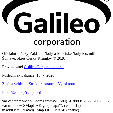
Oficiální stránky Základní školy a Mateřské školy Rožmitál na
Šumavě, okres Český Krumlov © 2026
Provozovatel
Galileo Corporation s.r.o.
Poslední aktualizace: 15. 7. 2026
Změna vzhledu
,
Struktura stránek
,
Vytisknout
Prohlášení o přístupnosti
var center = SMap.Coords.fromWGS84(14.3886814, 48.7002333);
var m = new SMap(JAK.gel("mapa"), center, 12);
m.addDefaultLayer(SMap.DEF_BASE).enable();