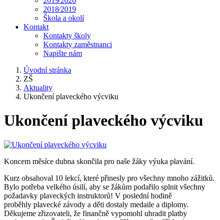
2019⁄2020
2018⁄2019
Škola a okolí
Kontakt
Kontakty školy
Kontakty zaměstnanci
Napište nám
Úvodní stránka
ZŠ
Aktuality
Ukončení plaveckého výcviku
Ukončení plaveckého výcviku
Koncem měsíce dubna skončila pro naše žáky výuka plavání.
Kurz obsahoval 10 lekcí, které přinesly pro všechny mnoho zážitků.
Bylo potřeba velkého úsilí, aby se žákům podařilo splnit všechny
požadavky plaveckých instruktorů! V poslední hodině
proběhly plavecké závody a děti dostaly medaile a diplomy.
Děkujeme zřizovateli, že finančně vypomohl uhradit platby