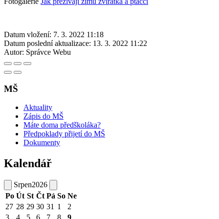
Fotogalerie
Jak přežívají zimu zvířátka a ptáčci
Datum vložení:
7. 3. 2022 11:18
Datum poslední aktualizace:
13. 3. 2022 11:22
Autor:
Správce Webu
MŠ
Aktuality
Zápis do MŠ
Máte doma předškoláka?
Předpoklady přijetí do MŠ
Dokumenty
Kalendář
Srpen
2026
Po
Út
St
Čt
Pá
So
Ne
27
28
29
30
31
1
2
3
4
5
6
7
8
9