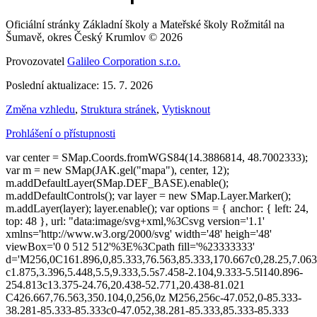
Oficiální stránky Základní školy a Mateřské školy Rožmitál na
Šumavě, okres Český Krumlov © 2026
Provozovatel
Galileo Corporation s.r.o.
Poslední aktualizace: 15. 7. 2026
Změna vzhledu
,
Struktura stránek
,
Vytisknout
Prohlášení o přístupnosti
var center = SMap.Coords.fromWGS84(14.3886814, 48.7002333);
var m = new SMap(JAK.gel("mapa"), center, 12);
m.addDefaultLayer(SMap.DEF_BASE).enable();
m.addDefaultControls(); var layer = new SMap.Layer.Marker();
m.addLayer(layer); layer.enable(); var options = { anchor: { left: 24,
top: 48 }, url: "data:image/svg+xml,%3Csvg version='1.1'
xmlns='http://www.w3.org/2000/svg' width='48' heigh='48'
viewBox='0 0 512 512'%3E%3Cpath fill='%23333333'
d='M256,0C161.896,0,85.333,76.563,85.333,170.667c0,28.25,7.063
c1.875,3.396,5.448,5.5,9.333,5.5s7.458-2.104,9.333-5.5l140.896-
254.813c13.375-24.76,20.438-52.771,20.438-81.021
C426.667,76.563,350.104,0,256,0z M256,256c-47.052,0-85.333-
38.281-85.333-85.333c0-47.052,38.281-85.333,85.333-85.333