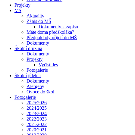
Projekty
MŠ
Aktuality
Zápis do MŠ
Dokumenty k zápisu
Máte doma předškoláka?
Předpoklady přijetí do MŠ
Dokumenty
Školní družina
Dokumenty
Projekty
Vyčisti les
Fotogalerie
Školní jídelna
Dokumenty
Alergeny
Ovoce do škol
Fotogalerie
2025⁄2026
2024⁄2025
2023⁄2024
2022⁄2023
2021⁄2022
2020⁄2021