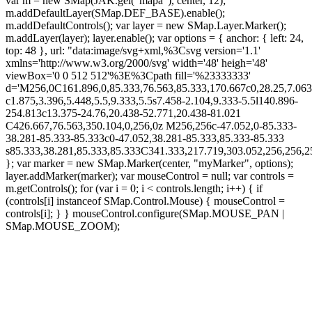
var m = new SMap(JAK.gel("mapa"), center, 12);
m.addDefaultLayer(SMap.DEF_BASE).enable();
m.addDefaultControls(); var layer = new SMap.Layer.Marker();
m.addLayer(layer); layer.enable(); var options = { anchor: { left: 24,
top: 48 }, url: "data:image/svg+xml,%3Csvg version='1.1'
xmlns='http://www.w3.org/2000/svg' width='48' heigh='48'
viewBox='0 0 512 512'%3E%3Cpath fill='%23333333'
d='M256,0C161.896,0,85.333,76.563,85.333,170.667c0,28.25,7.063
c1.875,3.396,5.448,5.5,9.333,5.5s7.458-2.104,9.333-5.5l140.896-
254.813c13.375-24.76,20.438-52.771,20.438-81.021
C426.667,76.563,350.104,0,256,0z M256,256c-47.052,0-85.333-
38.281-85.333-85.333c0-47.052,38.281-85.333,85.333-85.333
s85.333,38.281,85.333,85.333C341.333,217.719,303.052,256,256
}; var marker = new SMap.Marker(center, "myMarker", options);
layer.addMarker(marker); var mouseControl = null; var controls =
m.getControls(); for (var i = 0; i < controls.length; i++) { if
(controls[i] instanceof SMap.Control.Mouse) { mouseControl =
controls[i]; } } mouseControl.configure(SMap.MOUSE_PAN |
SMap.MOUSE_ZOOM);