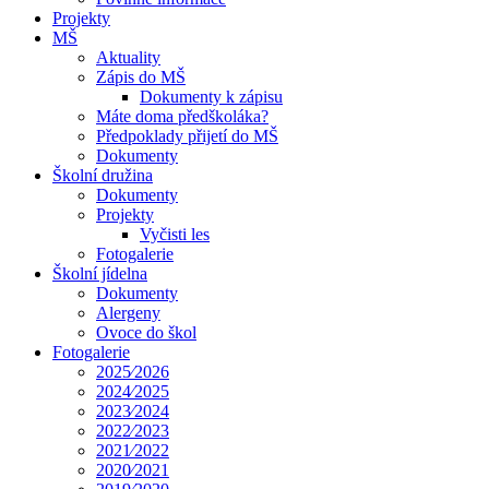
Projekty
MŠ
Aktuality
Zápis do MŠ
Dokumenty k zápisu
Máte doma předškoláka?
Předpoklady přijetí do MŠ
Dokumenty
Školní družina
Dokumenty
Projekty
Vyčisti les
Fotogalerie
Školní jídelna
Dokumenty
Alergeny
Ovoce do škol
Fotogalerie
2025⁄2026
2024⁄2025
2023⁄2024
2022⁄2023
2021⁄2022
2020⁄2021