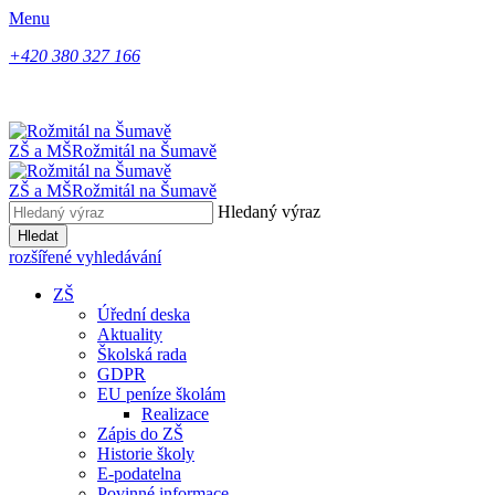
Menu
+420 380 327 166
ZŠ a MŠ
Rožmitál na Šumavě
ZŠ a MŠ
Rožmitál na Šumavě
Hledaný výraz
Hledat
rozšířené vyhledávání
ZŠ
Úřední deska
Aktuality
Školská rada
GDPR
EU peníze školám
Realizace
Zápis do ZŠ
Historie školy
E-podatelna
Povinné informace