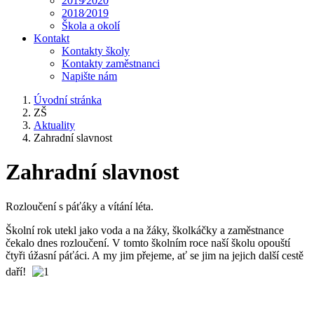
2019⁄2020
2018⁄2019
Škola a okolí
Kontakt
Kontakty školy
Kontakty zaměstnanci
Napište nám
Úvodní stránka
ZŠ
Aktuality
Zahradní slavnost
Zahradní slavnost
Rozloučení s páťáky a vítání léta.
Školní rok utekl jako voda a na žáky, školkáčky a zaměstnance
čekalo dnes rozloučení. V tomto školním roce naší školu opouští
čtyři úžasní páťáci. A my jim přejeme, ať se jim na jejich další cestě
daří!